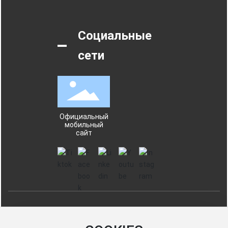
Социальные
сети
Официальный
мобильный
сайт
Haiyang Город Enfee упаковки Co., Ltd.
鲁ICP备13003311号-1
Lu No. 37068702000211