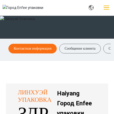
Контактная информация
Сообщение клиента
Ска
ЛИНХУЭЙ
Haiyang
УПАКОВКА
Город Enfee
ЗДР
упаковки