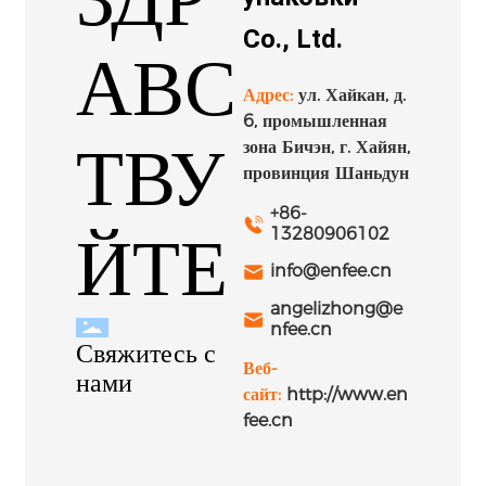
Co., Ltd.
АВС
Адрес:
ул. Хайкан, д.
6, промышленная
ТВУ
зона Бичэн, г. Хайян,
провинция Шаньдун
+86-
13280906102
ЙТЕ
info@enfee.cn
angelizhong@e
nfee.cn
Свяжитесь с
Веб-
нами
сайт:
http://www.en
fee.cn