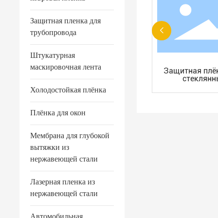
Защитная пленка для
трубопровода
Штукатурная
маскировочная лента
Защитная пленка для
Защитная плё
ля
металлических листов
стеклянн
й
поверхност
Холодостойкая плёнка
пластиковых 
Плёнка для окон
Мембрана для глубокой
вытяжки из
нержавеющей стали
Лазерная пленка из
нержавеющей стали
Автомобильная