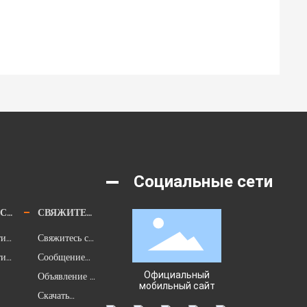
Социальные сети
СТ
СВЯЖИТЕС
ти
Свяжитесь с
Ь С НАМИ
нии
ти
нами
Сообщение
Официальный
и
клиента
Объявление о
мобильный сайт
вакансии
Скачать