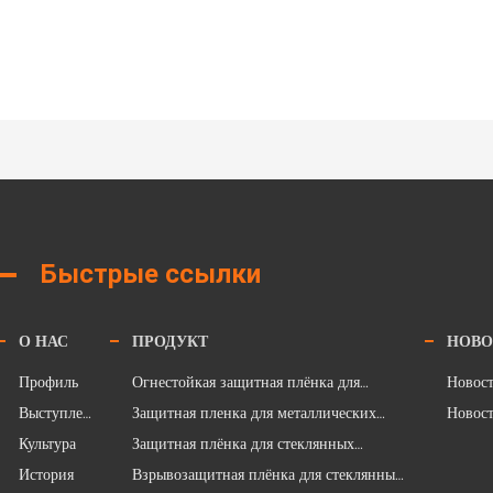
Быстрые ссылки
О НАС
ПРОДУКТ
НОВО
Профиль
Огнестойкая защитная плёнка для
Новос
И
Выступлен
ковровых покрытий
Защитная пленка для металлических
компа
Новос
ие лидера
Культура
листов
Защитная плёнка для стеклянных
отрасл
История
поверхностей и пластиковых листов
Взрывозащитная плёнка для стеклянных