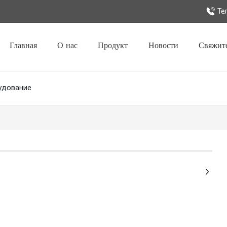
Те
Главная
О нас
Продукт
Новости
Свяжите
удование
+