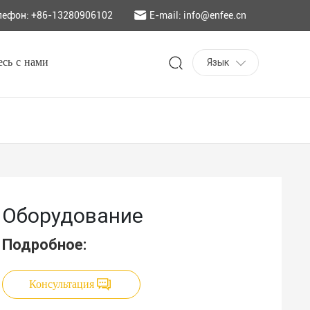
лефон: +86-13280906102
E-mail: info@enfee.cn
сь с нами
Язык
Оборудование
Подробное:
Консультация