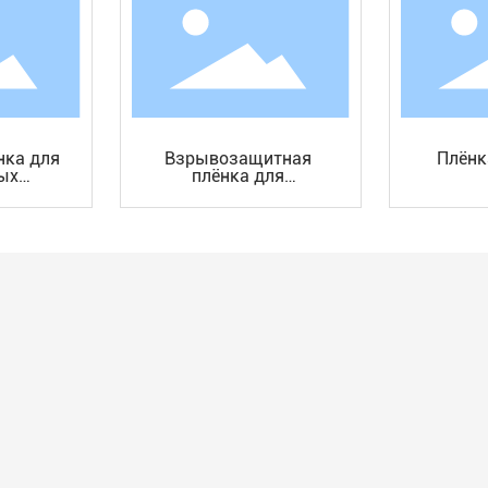
нка для
Взрывозащитная
Плёнк
ых
плёнка для
ей и
стеклянных зеркал
листов