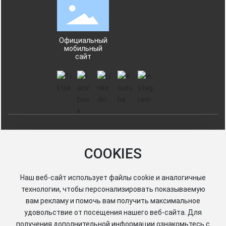
Официальный
мобильный
сайт
Haiyang Город Enfee упаковки Co., Ltd.
鲁ICP备13003311号-1
COOKIES
Lu No. 37068702000211
Наш веб-сайт использует файлы cookie и аналогичные
технологии, чтобы персонализировать показываемую
вам рекламу и помочь вам получить максимальное
удовольствие от посещения нашего веб-сайта. Для
получения дополнительной информации ознакомьтесь с