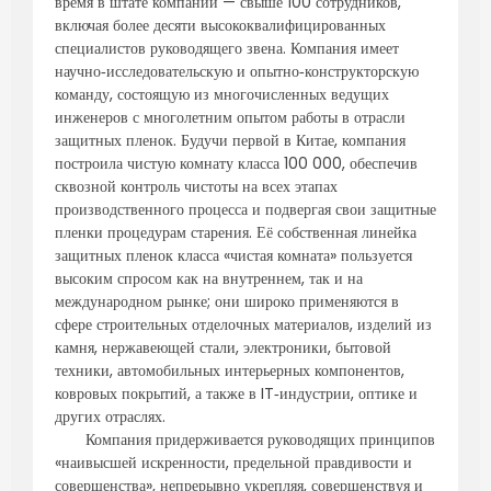
время в штате компании — свыше 100 сотрудников,
включая более десяти высококвалифицированных
специалистов руководящего звена. Компания имеет
научно‑исследовательскую и опытно‑конструкторскую
команду, состоящую из многочисленных ведущих
инженеров с многолетним опытом работы в отрасли
защитных пленок. Будучи первой в Китае, компания
построила чистую комнату класса 100 000, обеспечив
сквозной контроль чистоты на всех этапах
производственного процесса и подвергая свои защитные
пленки процедурам старения. Её собственная линейка
защитных пленок класса «чистая комната» пользуется
высоким спросом как на внутреннем, так и на
международном рынке; они широко применяются в
сфере строительных отделочных материалов, изделий из
камня, нержавеющей стали, электроники, бытовой
техники, автомобильных интерьерных компонентов,
ковровых покрытий, а также в IT‑индустрии, оптике и
других отраслях.
Компания придерживается руководящих принципов
«наивысшей искренности, предельной правдивости и
совершенства», непрерывно укрепляя, совершенствуя и