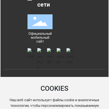
сети
Официальный
мобильный
сайт
Haiyang Город Enfee упаковки Co., Ltd.
鲁ICP备13003311号-1
COOKIES
Lu No. 37068702000211
Наш веб-сайт использует файлы cookie и аналогичные
технологии, чтобы персонализировать показываемую